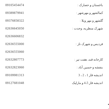
باغستان و حصارک :
09105454474
کمالشهر و مهرشهر :
09389879941
گلشهر و مهر ویلا :
09376858322
شهرک منظریه، وحدت :
02636645050
02636606832
فردیس و شهرک ناز :
02636555000
02636555060
کارخانه قند، هفت تیر :
02632807773
بنفشه و حسین آباد :
02632823060
اندیشه فاز 1 ، 2 ، 3
09109981313
اندیشه فاز 4،5 و مارلیک
09127681048