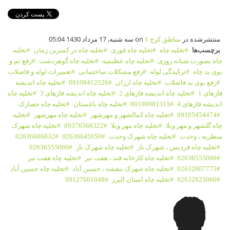
منتشرشده در
on سه شنبه, 17 مرداد 1430 05:04
مناطق کرج 1
برچسب‌ها
تخلیه چاه
تخلیه چاه فوری
تخلیه چاه در کمترین زمان
تخلیه
چاه بصورت شبانه روزی
تخلیه چاه عظیمیه
تخلیه چاه گوهردشت
رفع نم و
بوی بد چاه
ترکیدگی لوله
رفع مشکلات ساختمانی
تعمیرات لوله و فاضلاب
رفع بوی بد فاضلاب
تخلیه چاه ارزان
09108412526
تخلیه چاه اندیشه
فازهای 1
تخلیه چاه اندیشه فازهای 2
تخلیه چاه اندیشه فازهای 3
تخلیه چاه
اندیشه فازهای 4
09109981313
تخلیه چاه باغستان
تخلیه چاه حصارک
09105454474
تخلیه چاه کمالشهر و مهرشهر
تخلیه چاه مهرشهر
تخلیه
چاه گلشهر و مهر ویلا
تخلیه چاه مهر ویلا
09376568322
تخلیه چاه شهرک
منظریه ، وحدت
تخلیه چاه شهرک وحدت
02636645050
02636606832
تخلیه چاه فردیس ، شهرک ناز
تخلیه چاه شهرک ناز
02636555060
02636555000
تخلیه چاه کارخانه قند ، هفت تیر
تخلیه چاه هفت تیر
02632807773
تخلیه چاه شهرک بنفشه ، حسین آباد
تخلیه چاه حسین آباد
02632823060
تخلیه چاه استان البرز
09127681048