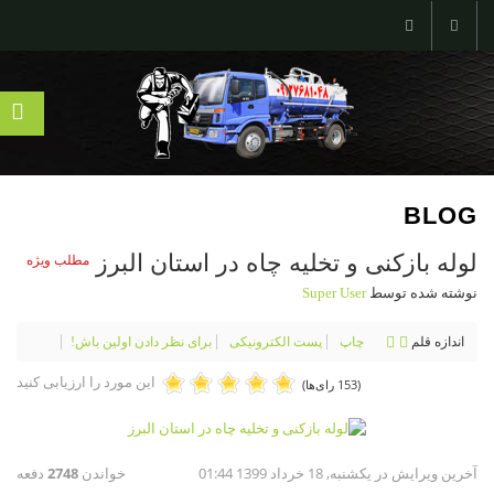
BLOG
لوله بازکنی و تخلیه چاه در استان البرز
مطلب ویژه
نوشته شده توسط
Super User
اندازه قلم
چاپ
پست الکترونیکی
برای نظر دادن اولین باش!
این مورد را ارزیابی کنید
(153 رای‌ها)
آخرین ویرایش در یکشنبه, 18 خرداد 1399 01:44
خواندن
2748
دفعه