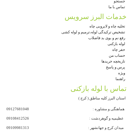
جستجو
تماس با ما
خدمات البرز سرویس
تخلیه چاه و لایروبی چاه
تشخیص ترکیدگی لوله،ترمیم و لوله کشی
رفع نم و بوی بد فاضلاب
لوله بازکنی
حفر چاه
حساب من
تاریخچه خریدها
پرس و پاسخ
ویژه
راهنما
تماس با لوله بازکنی
استان البرز کلیه مناطق ( کرج )
هماهنگی و مشاوره :
09127681048
عظیمیه و گوهردشت :
09108412526
میدان کرج و جهانشهر :
09109981313