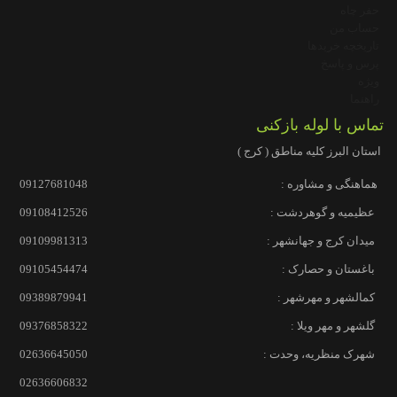
حفر چاه
حساب من
تاریخچه خریدها
پرس و پاسخ
ویژه
راهنما
تماس با لوله بازکنی
استان البرز کلیه مناطق ( کرج )
هماهنگی و مشاوره :
09127681048
عظیمیه و گوهردشت :
09108412526
میدان کرج و جهانشهر :
09109981313
باغستان و حصارک :
09105454474
کمالشهر و مهرشهر :
09389879941
گلشهر و مهر ویلا :
09376858322
شهرک منظریه، وحدت :
02636645050
02636606832