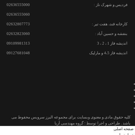
فردیس و شهرک ناز :
02636555000
02636555060
کارخانه قند، هفت تیر :
02632807773
بنفشه و حسین آباد :
02632823060
اندیشه فاز 1 ، 2 ، 3
09109981313
اندیشه فاز 4،5 و مارلیک
09127681048
کلیه حقوق مادی و معنوی وبسایت برای مجموعه البرز سرویس محفوط می
باشد . طراحی و اجرا توسط : گروه مهندسی آریا
صفحه اصلی
درباره ما